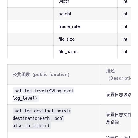
width
int
height
int
frame_rate
int
file_size
int
file_name
int
描述
公共函数（public function）
（Description
set_log_level(SVLogLevel
设置日志级别
log_level)
set_log_destination(str
设置日志文件名
destinationPath, bool
及路径
also_to_stderr)