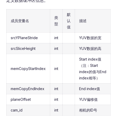
定义数据缓冲区信息。
默
类
成员变量名
认
描述
型
值
srcYPlaneStride
int
YUV数据的宽
srcSliceHeight
int
YUV数据的高
Start index值
（注：Start
memCopyStartIndex
int
index的值与End
index相等）
memCopyEndIndex
int
End index值
planeOffset
int
YUV偏移值
cam_id
int
相机的ID号