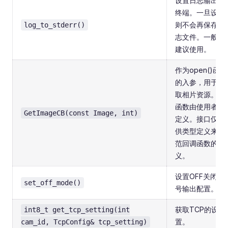
设置日志输出到
终端。一旦设置
则不会再保存日
log_to_stderr()
志文件。一般不
建议使用。
作为open()函数
的入参，用于获
取相片资源。此
函数由使用者自
GetImageCB(const Image, int)
定义。接口仅提
供类型定义来规
范回调函数的定
义。
设置OFF关闭信
set_off_mode()
号输出配置。
获取TCP的设
int8_t get_tcp_setting(int
置。
cam_id, TcpConfig& tcp_setting)