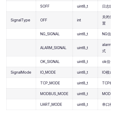
SOFF
uint8_t
日志级别
关闭信号
SignalType
OFF
int
置
NG_SIGNAL
uint8_t
NG信号
alarm
ALARM_SIGNAL
uint8_t
式
OK_SIGNAL
uint8_t
ok信号
SignalMode
IO_MODE
uint8_t
IO模式
TCP_MODE
uint8_t
TCP模式
MODBUS_MODE
uint8_t
MODBU
UART_MODE
uint8_t
串口模式