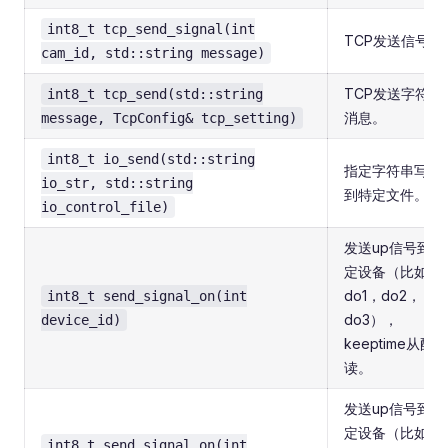
int8_t tcp_send_signal(int
TCP发送信号。
cam_id, std::string message)
TCP发送字符串
int8_t tcp_send(std::string
消息。
message, TcpConfig& tcp_setting)
int8_t io_send(std::string
指定字符串写入
io_str, std::string
到特定文件。
io_control_file)
发送up信号到指
定设备（比如
do1，do2，
int8_t send_signal_on(int
do3），
device_id)
keeptime从配置
读。
发送up信号到指
定设备（比如
int8_t send_signal_on(int