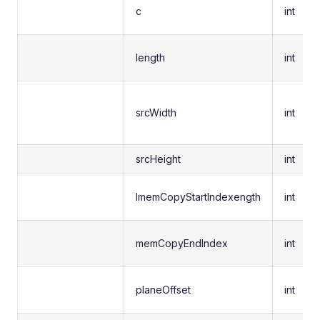
c
int
length
int
srcWidth
int
srcHeight
int
lmemCopyStartIndexength
int
memCopyEndIndex
int
planeOffset
int