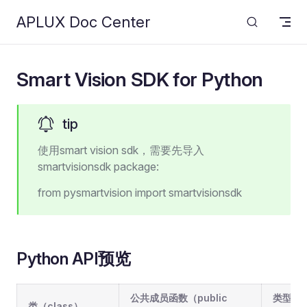
回到顶部
APLUX Doc Center
Skip to content
Smart Vision SDK for Python
tip
使用smart vision sdk，需要先导入
smartvisionsdk package:
from pysmartvision import smartvisionsdk
Python API预览
公共成员函数（public
类型
类（class）