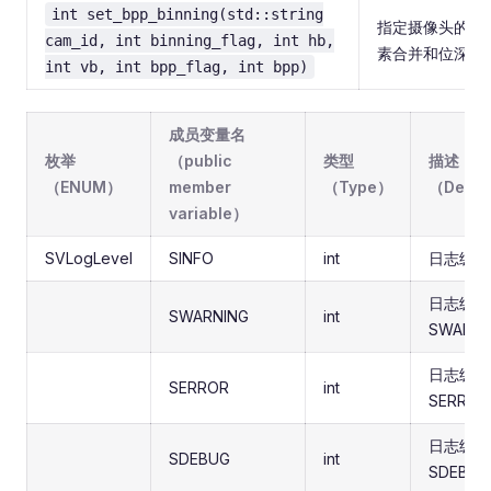
int set_bpp_binning(std::string
指定摄像头的像
cam_id, int binning_flag, int hb,
素合并和位深。
int vb, int bpp_flag, int bpp)
成员变量名
枚举
（public
类型
描述
（ENUM）
member
（Type）
（Descr
variable）
SVLogLevel
SINFO
int
日志级别S
日志级别
SWARNING
int
SWARNI
日志级别
SERROR
int
SERROR
日志级别
SDEBUG
int
SDEBUG