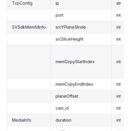
TcpConfig
ip
str
port
int
SVSdkMemfdInfo
srcYPlaneStride
int
srcSliceHeight
int
memCopyStartIndex
int
memCopyEndIndex
int
planeOffset
int
cam_id
int
MediaInfo
duration
int