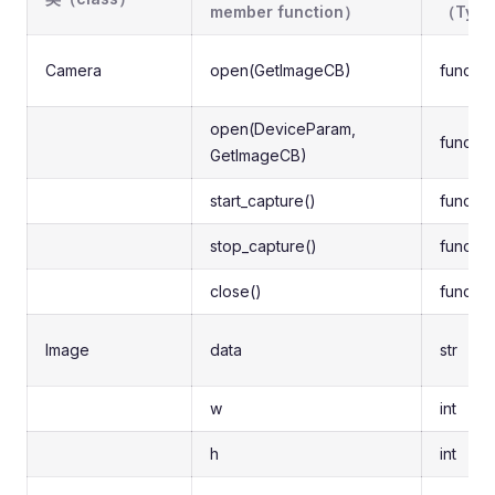
member function）
（Typ
Camera
open(GetImageCB)
functio
open(DeviceParam,
functio
GetImageCB)
start_capture()
functio
stop_capture()
functio
close()
functio
Image
data
str
w
int
h
int